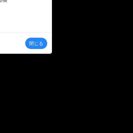
部長
閉じる