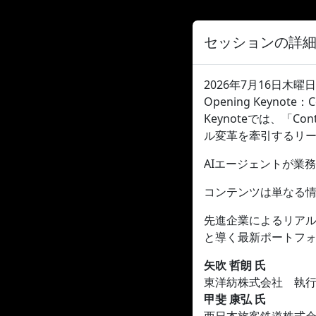
セッションの詳
2026年7月16日木曜日, 13
Opening Keynot
Keynoteでは、「Con
ル変革を牽引するリ
AIエージェントが業
コンテンツは単なる情
先進企業によるリアル
と導く最新ポートフ
矢吹 哲朗 氏
東洋紡株式会社 執行役
甲斐 康弘 氏