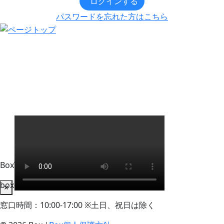
ログインする
パスワードを忘れた方はこちら
BoxWorks Tokyo + Osaka 来場者事務局
box-info_registration@event-admin.jp
×
窓口時間：10:00-17:00 ※土日、祝日は除く