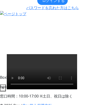
ログインする
パスワードを忘れた方はこちら
BoxWorks Tokyo + Osaka 来場者事務局
box-info_registration@event-admin.jp
×
窓口時間：10:00-17:00 ※土日、祝日は除く