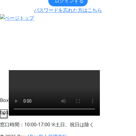
ログインする
パスワードを忘れた方はこちら
BoxWorks Tokyo + Osaka 来場者事務局
box-info_registration@event-admin.jp
×
窓口時間：10:00-17:00 ※土日、祝日は除く