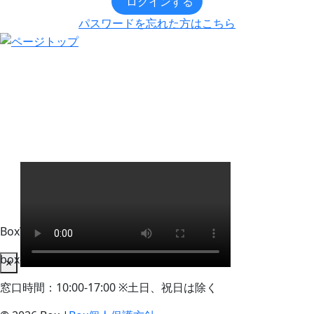
ログインする
パスワードを忘れた方はこちら
BoxWorks Tokyo + Osaka 来場者事務局
box-info_registration@event-admin.jp
×
窓口時間：10:00-17:00 ※土日、祝日は除く