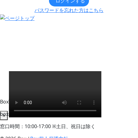
ログインする
パスワードを忘れた方はこちら
BoxWorks Tokyo + Osaka 来場者事務局
box-info_registration@event-admin.jp
×
窓口時間：10:00-17:00 ※土日、祝日は除く