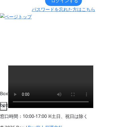
ログインする
パスワードを忘れた方はこちら
BoxWorks Tokyo + Osaka 来場者事務局
box-info_registration@event-admin.jp
×
窓口時間：10:00-17:00 ※土日、祝日は除く