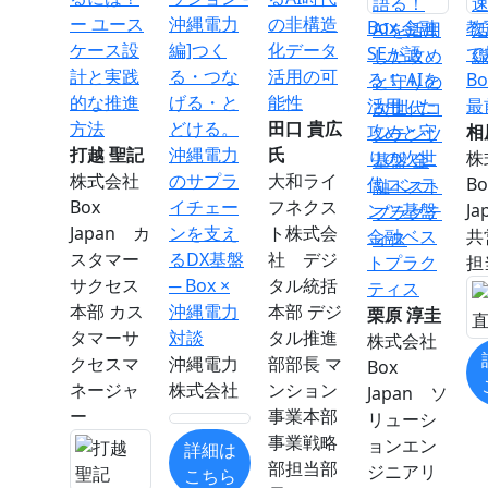
ー ユース
沖縄電力
の非構造
Box 金融
教
ケース設
編]つく
化データ
SEが語
で
計と実践
る・つな
活用の可
る！ AIを
B
的な推進
げる・と
能性
活用した
最
方法
どける。
田口 貴広
攻めと守
相
打越 聖記
沖縄電力
氏
りの次世
株
株式会社
のサプラ
大和ライ
代コンテ
Bo
Box
イチェー
フネクス
ンツ基盤
J
Japan カ
ンを支え
ト株式会
金融ベス
共
スタマー
るDX基盤
社 デジ
トプラク
担
サクセス
─ Box ×
タル統括
ティス
本部 カス
沖縄電力
本部 デジ
栗原 淳圭
タマーサ
対談
タル推進
株式会社
クセスマ
沖縄電力
部部長 マ
Box
ネージャ
株式会社
ンション
Japan ソ
ー
事業本部
リューシ
事業戦略
ョンエン
詳細は
部担当部
ジニアリ
こちら