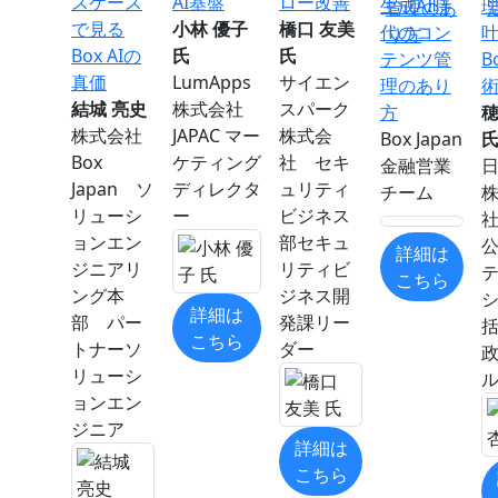
スケース
AI基盤
ロー改善
生成AI時
で見る
小林 優子
橋口 友美
代のコン
Box AIの
氏
氏
テンツ管
B
真価
LumApps
サイエン
理のあり
結城 亮史
株式会社
スパーク
方
穂
株式会社
JAPAC マー
株式会
Box Japan
Box
ケティング
社 セキ
金融営業
Japan ソ
ディレクタ
ュリティ
チーム
リューシ
ー
ビジネス
ョンエン
部セキュ
詳細は
ジニアリ
リティビ
こちら
ング本
ジネス開
詳細は
部 パー
発課リー
こちら
トナーソ
ダー
リューシ
ョンエン
ジニア
詳細は
こちら