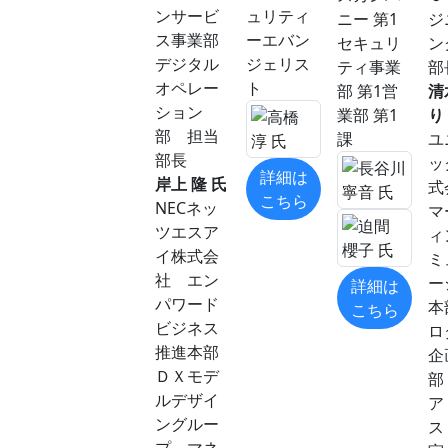
ンサービ
ュリティ
ニー 第1
ジ
ス事業部
ーエバン
セキュリ
ン
デジタル
ジェリス
ティ事業
部
オペレー
ト
部 第1営
清
ション
業部 第1
り
部 担当
課
ユ
部長
ッ
詳細は
岸上 隆 氏
こちら
NECネッ
マ
ツエスア
ィ
イ株式会
ミ
社 エン
ー
詳細は
パワード
本
こちら
ビジネス
ロ
推進本部
企
ＤＸモデ
部
ルデザイ
ア
ングルー
ス