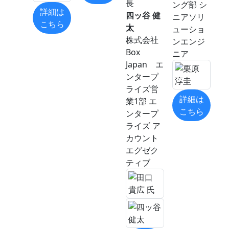
長
ング部 シ
詳細は
四ッ谷 健
ニアソリ
こちら
太
ューショ
株式会社
ンエンジ
Box
ニア
Japan エ
ンタープ
ライズ営
詳細は
業1部 エ
こちら
ンタープ
ライズ ア
カウント
エグゼク
ティブ