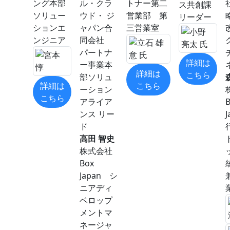
ング本部
ル・クラ
トナー第二
ス共創課
ソリュー
ウド・ ジ
営業部 第
リーダー
ションエ
ャパン合
三営業室
ンジニア
同会社
パートナ
詳細は
ー事業本
詳細は
こちら
部ソリュ
詳細は
こちら
ーション
こちら
アライア
ンス リー
ド
高田 智史
株式会社
Box
Japan シ
ニアディ
ベロップ
メントマ
ネージャ