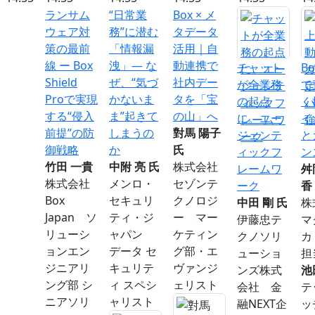
ランサム
“日常業
Box × メ
ウェア対
務”に潜む
タデータ
策の最前
「情報漏
活用｜自
線 ー Box
洩」― な
動連携で
チャット
B
Shield
ぜ、“気づ
社内デー
が全業務
で
Proで実現
かないま
タを「宝
の起点
く
する“侵入
ま”起きて
の山」へ
に。エー
イ
前提”の防
しまうの
對馬 陽子
ジェンテ
と
御戦略
か
氏
ィックフ
ン
竹田 一貴
中附 亮 氏
株式会社
レームワ
舛
株式会社
メンロ・
セゾンテ
ーク
香
Box
セキュリ
クノロジ
中田 剛 氏
株
Japan ソ
ティ・ジ
ー マー
伊藤忠テ
マ
リューシ
ャパン
ケティン
クノソリ
カ
ョンエン
データ セ
グ部・エ
ューショ
担
ジニアリ
キュリテ
ヴァンジ
ンズ株式
池
ング部 シ
ィ スペシ
ェリスト
会社 金
テ
ニアソリ
ャリスト
融NEXT企
ッ