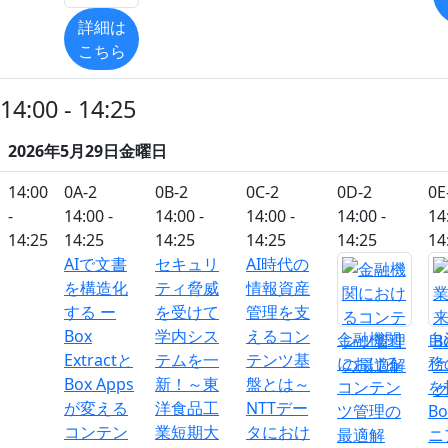
詳細は
こちら
14:00 - 14:25
2026年5月29日金曜日
14:00
0A-2
0B-2
0C-2
0D-2
0E
-
14:00 -
14:00 -
14:00 -
14:00 -
14
14:25
14:25
14:25
14:25
14:25
14
AIで文書
セキュリ
AI時代の
を構造化
ティ脅威
情報資産
する ー
を受けて
管理を支
Box
学内シス
えるコン
金融機関
自
Extractと
テムを一
テンツ基
における
務
Box Apps
新！～東
盤とは～
コンテン
を
が変える
洋食品工
NTTデー
ツ管理の
B
コンテン
業短期大
タにおけ
最適解
ニ