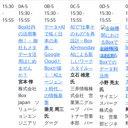
15:30
0A-5
0B-5
0C-5
0D-5
0
-
15:30 -
15:30 -
15:30 -
15:30 -
1
15:55
15:55
15:55
15:55
15:55
1
Box社内
データ×AI
AIで“仕事そ
の活用事
で拓く日
のもの”を再
例！－ 御
本の未
設計～Box
社もメタ
来：
AI×monday
金融機関
データ活
Google
AIによる新
における
用はじめ
Cloudと
しいワーク
Boxでの
ません
Boxが描
スタイル～
データ利
か？
く「AIエ
立石 雄意
活用
宮本 惇
ージェン
氏
小野 亮太
株式会社
ト時代」
三井情報株
氏
Box
の情報基
式会社 営
サイエン
Japan ソ
盤
業第二グル
スパーク
リューシ
垂見 周三
ープ パー
株式会
ョンエン
氏
トナー営業
社 営業
ジニアリ
グーグ
本部 パー
部ビジネ