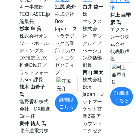
新しい標
キー事業部
江尻 亮介
白井 啓一
準
TECH.ASCII.jp
株式会社
氏
村上 亜季
編集長
Box
マックス
彦 氏
杉本 隼 氏
Japan ス
株式会
エクスト
株式会社オン
トラテジ
社 デジ
レージ株
ワードホール
ック営業
タルイノ
式会社
ディングス
部 アカウ
ベーショ
代表取締
DX推進室DX
ントエグ
ン統括部
役
推進Div.ITプ
ゼクティ
部長
ラットフォー
ブ
西山 幸太
ムSec.課長
株式会社
枝木 由希子
Box
詳細は
氏
Japan ミ
詳細は
こちら
塩野香料株式
ッドマー
こちら
会社 DX推進
ケット営
Gr.主任
業2部 ア
夏井 祐人 氏
カウント
北海道電力株
エグゼク