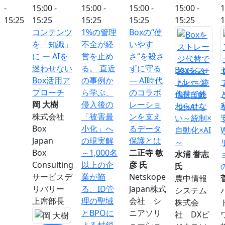
-
15:00 -
15:00 -
15:00 -
15:00 -
1
15:25
15:25
15:25
15:25
15:25
1
コンテンツ
1%の管理
Boxの“使
を「知識」
不全が経
いやす
に ー AIを
営を止め
さ“を殺さ
迷わせない
る。 直近
ずに守る
Boxをス
Box活用ア
の事例か
― AI時代
トレージ
プローチ
ら学ぶ、
のコラボ
代替で終
岡 大樹
侵入後の
レーショ
わらせな
株式会社
「被害最
ンを支え
い～統制×
Box
小化」へ
るデータ
自動化×AI
Japan
の現実解
保護とは
～
Box
～1,000名
二正寺 敏
水浦 誉志
Consulting
以上の企
彦 氏
氏
サービスデ
業が陥
Netskope
農中情報
リバリー
る、ID管
Japan株式
システム
上席部長
理の聖域
会社 シ
株式会
とBPOに
ニアソリ
社 DXビ