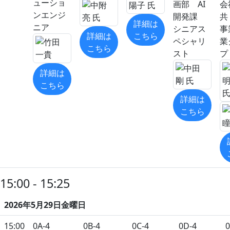
ューショ
画部 AI
会
ンエンジ
開発課
共
詳細は
ニア
シニアス
事
詳細は
こちら
ペシャリ
業
こちら
スト
プ
詳細は
こちら
詳細は
こちら
15:00 - 15:25
2026年5月29日金曜日
15:00
0A-4
0B-4
0C-4
0D-4
0