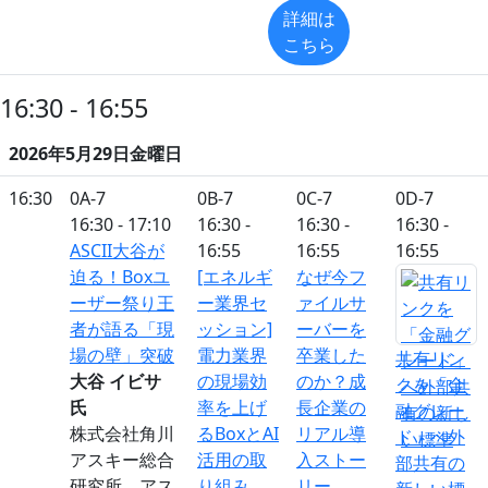
詳細は
こちら
16:30 - 16:55
2026年5月29日金曜日
16:30
0A-7
0B-7
0C-7
0D-7
16:30 - 17:10
16:30 -
16:30 -
16:30 -
ASCII大谷が
16:55
16:55
16:55
迫る！Boxユ
[エネルギ
なぜ今フ
ーザー祭り王
ー業界セ
ァイルサ
者が語る「現
ッション]
ーバーを
場の壁」突破
電力業界
卒業した
共有リン
大谷 イビサ
の現場効
のか？成
クを「金
氏
率を上げ
長企業の
融グレー
株式会社角川
るBoxとAI
リアル導
ド」へ外
アスキー総合
活用の取
入ストー
部共有の
研究所 アス
り組み
リー