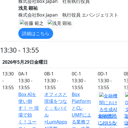
株式会社Box Japan 社長執行役員
浅見 顕祐
株式会社Box Japan 執行役員 エバンジェリスト
詳細はこちら
13:30 - 13:55
2026年5月29日金曜日
13:30
0A-1
0B-1
0C-1
0D-1
0
-
13:30 -
13:30 -
13:30 -
13:30 -
13
13:55
13:55
13:55
13:55
13:55
1
Box AIを
オフィスと
Box
使い倒
現場をつな
Platform
す！ ー 現
ぐ：モバイ
とCL-
場で効
ル
UMPによ
金融機関
文
く！ユー
×LumApps
る業務フ
における