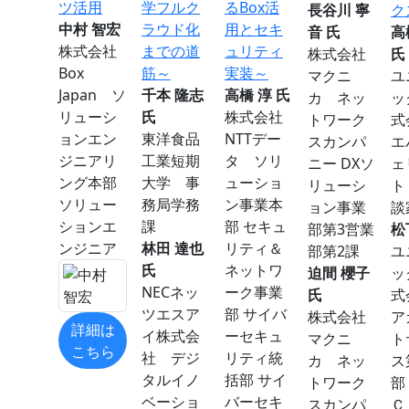
ツ活用
学フルク
るBox活
長谷川 寧
ク
中村 智宏
ラウド化
用とセキ
音 氏
高
株式会社
までの道
ュリティ
株式会社
氏
Box
筋～
実装～
マクニ
ユ
Japan ソ
千本 隆志
高橋 淳 氏
カ ネッ
ッ
リューシ
氏
株式会社
トワーク
ョンエン
東洋食品
NTTデー
スカンパ
エ
ジニアリ
工業短期
タ ソリ
ニー DXソ
ェ
ング本部
大学 事
ューショ
リューシ
ト
ソリュー
務局学務
ン事業本
ョン事業
談
ションエ
課
部 セキュ
部第3営業
松
ンジニア
林田 達也
リティ＆
部第2課
ユ
氏
ネットワ
迫間 櫻子
ッ
NECネッ
ーク事業
氏
ツエスア
部 サイバ
株式会社
ア
詳細は
イ株式会
ーセキュ
マクニ
ト
こちら
社 デジ
リティ統
カ ネッ
ス
タルイノ
括部 サイ
トワーク
部
ベーショ
バーセキ
スカンパ
Ｃ