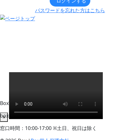
ログインする
パスワードを忘れた方はこちら
BoxWorks Tokyo + Osaka 来場者事務局
box-info_registration@event-admin.jp
×
窓口時間：10:00-17:00 ※土日、祝日は除く