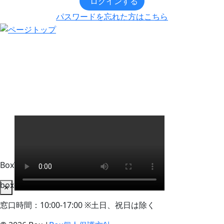
ログインする
パスワードを忘れた方はこちら
BoxWorks Tokyo + Osaka 来場者事務局
box-info_registration@event-admin.jp
×
窓口時間：10:00-17:00 ※土日、祝日は除く