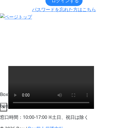
ログインする
パスワードを忘れた方はこちら
BoxWorks Tokyo + Osaka 来場者事務局
box-info_registration@event-admin.jp
×
窓口時間：10:00-17:00 ※土日、祝日は除く