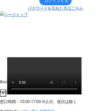
ログインする
パスワードを忘れた方はこちら
BoxWorks Tokyo + Osaka 来場者事務局
box-info_registration@event-admin.jp
×
窓口時間：10:00-17:00 ※土日、祝日は除く