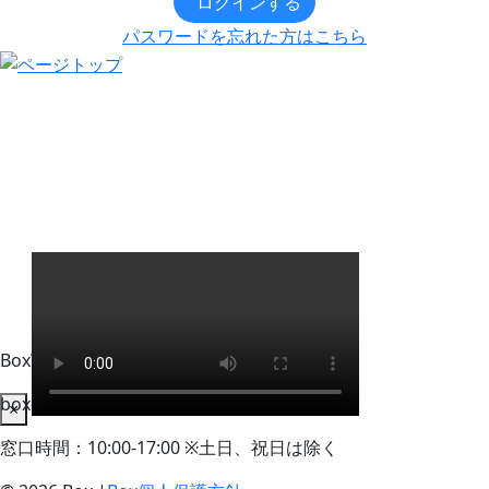
ログインする
パスワードを忘れた方はこちら
BoxWorks Tokyo + Osaka 来場者事務局
box-info_registration@event-admin.jp
×
窓口時間：10:00-17:00 ※土日、祝日は除く