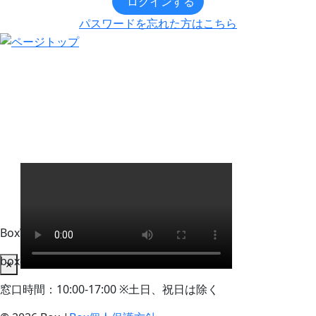
ログインする
パスワードを忘れた方はこちら
BoxWorks Tokyo + Osaka 来場者事務局
box-info_registration@event-admin.jp
×
窓口時間：10:00-17:00 ※土日、祝日は除く