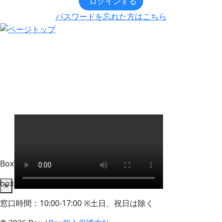
ログインする
パスワードを忘れた方はこちら
BoxWorks Tokyo + Osaka 来場者事務局
box-info_registration@event-admin.jp
×
窓口時間：10:00-17:00 ※土日、祝日は除く