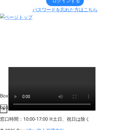
ログインする
パスワードを忘れた方はこちら
BoxWorks Tokyo + Osaka 来場者事務局
box-info_registration@event-admin.jp
×
窓口時間：10:00-17:00 ※土日、祝日は除く