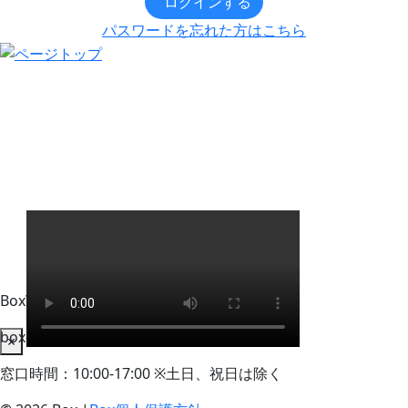
ログインする
パスワードを忘れた方はこちら
BoxWorks Tokyo + Osaka 来場者事務局
box-info_registration@event-admin.jp
×
窓口時間：10:00-17:00 ※土日、祝日は除く