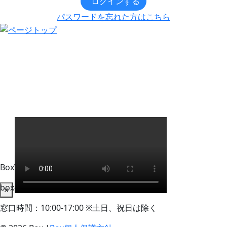
ログインする
パスワードを忘れた方はこちら
BoxWorks Tokyo + Osaka 来場者事務局
box-info_registration@event-admin.jp
×
窓口時間：10:00-17:00 ※土日、祝日は除く