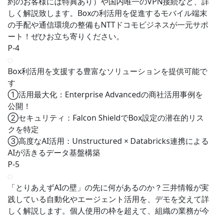
約のお客様には特典あり）や国内唯一のVPN接続など、詳
しく解説致します。Boxの利活用を促進するモバイル端末
の手配や通信環境の整備もNTTドコモビジネスが一元サポ
ート！ぜひお立ち寄りください。
P-4
Box利活用を支援する豊富なソリューションを提供可能で
す
①活用最大化：Enterprise Advancedの商社活用事例を
公開！
②セキュリティ：Falcon ShieldでBox設定の潜在的リス
クを特定
③高度なAI活用：Unstructured × Databricks連携による
AIが活きるデータ基盤構築
P-5
「とりあえずAIの壁」の先に何があるのか？三井情報が実
践している自動化やエージェント活用を、デモを交えて詳
しく解説します。個人使用の枠を超えて、組織の業務が今