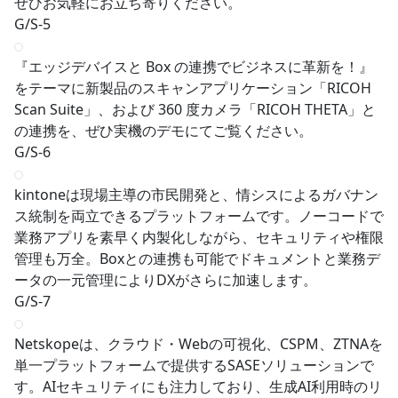
ぜひお気軽にお立ち寄りください。
G/S-5
『エッジデバイスと Box の連携でビジネスに革新を！』
をテーマに新製品のスキャンアプリケーション「RICOH
Scan Suite」、および 360 度カメラ「RICOH THETA」と
の連携を、ぜひ実機のデモにてご覧ください。
G/S-6
kintoneは現場主導の市民開発と、情シスによるガバナン
ス統制を両立できるプラットフォームです。ノーコードで
業務アプリを素早く内製化しながら、セキュリティや権限
管理も万全。Boxとの連携も可能でドキュメントと業務デ
ータの一元管理によりDXがさらに加速します。
G/S-7
Netskopeは、クラウド・Webの可視化、CSPM、ZTNAを
単一プラットフォームで提供するSASEソリューションで
す。AIセキュリティにも注力しており、生成AI利用時のリ