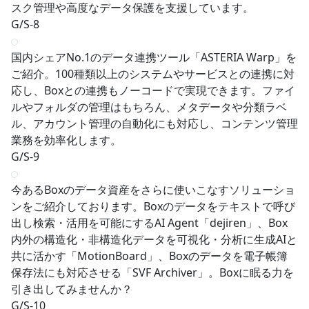
スク管理や高度なデータ保護を支援しています。
G/S-8
国内シェアNo.1のデータ連携ツール「ASTERIA Warp」を
ご紹介。100種類以上のシステムやサービスとの連携に対
応し、Boxとの連携もノーコードで実現できます。ファイ
ルやフォルダの管理はもちろん、メタデータや分類ラベ
ル、アカウント管理の自動化にも対応し、コンテンツ管理
業務を効率化します。
G/S-9
今あるBoxのデータ資産をさらに使いこなすソリューショ
ンをご紹介しております。Boxのデータをテキストで呼び
出し検索・活用を可能にするAI Agent「dejiren」、Box
内外の構造化・非構造化データを可視化・分析に生成AIと
共に活かす「MotionBoard」、Boxのデータを電子帳簿
保存法にも対応させる「SVF Archiver」。Boxに眠る力を
引き出してみませんか？
G/S-10