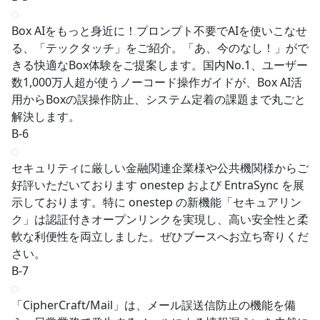
Box AIをもっと身近に！プロンプト不要でAIを使いこなせ
る、「テックタッチ」をご紹介。「あ、今のなし！」がで
きる快適なBox体験をご提案します。国内No.1、ユーザー
数1,000万人超が使うノーコード操作ガイドが、Box AI活
用からBoxの誤操作防止、システム定着の課題まで丸ごと
解決します。
B-6
セキュリティに厳しい金融関連企業様や公共機関様からご
好評いただいております onestep および EntraSync を展
示しております。特に onestep の新機能「セキュアリン
ク」は認証付きオープンリンクを実現し、高い安全性と柔
軟な利便性を両立しました。ぜひブースへお立ち寄りくだ
さい。
B-7
「CipherCraft/Mail」は、メール誤送信防止の機能を備