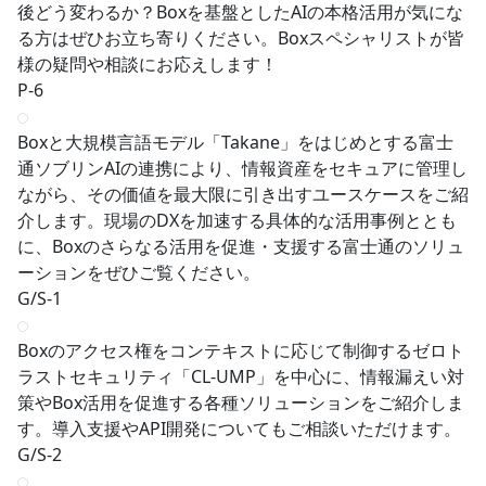
後どう変わるか？Boxを基盤としたAIの本格活用が気にな
る方はぜひお立ち寄りください。Boxスペシャリストが皆
様の疑問や相談にお応えします！
P-6
Boxと大規模言語モデル「Takane」をはじめとする富士
通ソブリンAIの連携により、情報資産をセキュアに管理し
ながら、その価値を最大限に引き出すユースケースをご紹
介します。現場のDXを加速する具体的な活用事例ととも
に、Boxのさらなる活用を促進・支援する富士通のソリュ
ーションをぜひご覧ください。
G/S-1
Boxのアクセス権をコンテキストに応じて制御するゼロト
ラストセキュリティ「CL-UMP」を中心に、情報漏えい対
策やBox活用を促進する各種ソリューションをご紹介しま
す。導入支援やAPI開発についてもご相談いただけます。
G/S-2