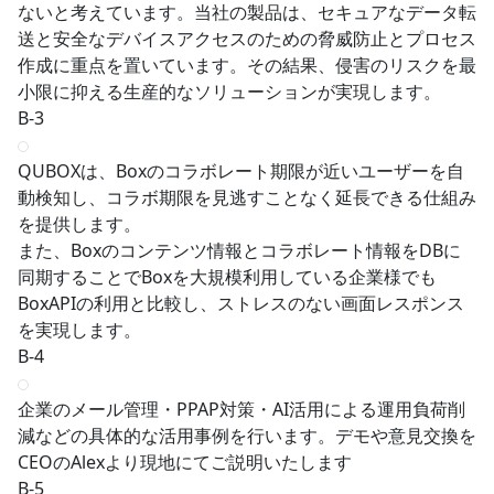
ないと考えています。当社の製品は、セキュアなデータ転
送と安全なデバイスアクセスのための脅威防止とプロセス
作成に重点を置いています。その結果、侵害のリスクを最
小限に抑える生産的なソリューションが実現します。
B-3
QUBOXは、Boxのコラボレート期限が近いユーザーを自
動検知し、コラボ期限を見逃すことなく延長できる仕組み
を提供します。
また、Boxのコンテンツ情報とコラボレート情報をDBに
同期することでBoxを大規模利用している企業様でも
BoxAPIの利用と比較し、ストレスのない画面レスポンス
を実現します。
B-4
企業のメール管理・PPAP対策・AI活用による運用負荷削
減などの具体的な活用事例を行います。デモや意見交換を
CEOのAlexより現地にてご説明いたします
B-5