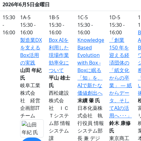
2026年6月5日金曜日
15:30
1A-5
1B-5
1C-5
1D-5
1
-
15:30 -
15:30 -
15:30 -
15:30 -
1
16:00
16:00
16:00
16:00
16:00
B
製造業DX
Box AIを
Knowledge
「創業
を支える
利用した
Based
150 年を
B
Box活用
現場作業
Evolution
迎える経
の実践
効率化に
with Box -
済団体の
山田 年紀
ついて
Boxに眠る
「紙文化
氏
平山 雄士
「知」を、
からの卒
岐阜工業
氏
AIで新たな
業」 ― 紙
株式会
西松建設
価値創出へ
からデー
社 経営
株式会
末續 肇 氏
タ、そし
企画部IT
社 ＩＣ
日本化薬株
てAIの活
チーム
Ｔシステ
式会社 執
用へ･･･」
ム部 情報
行役員 情報
鈴木 康修
システム
システム部
氏
課
長 兼 デジ
東京商工