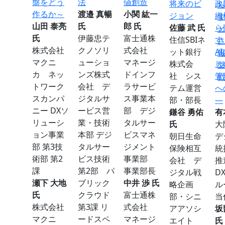
盤をどう
法
値創造
将来のビ
政
作るか～
渡邉 真暢
小関 紘一
ジョン
織
山田 泰亮
氏
郎 氏
佐藤 武 氏
ら
氏
伊藤忠テ
富士通株
住信SBIネ
す
株式会社
クノソリ
式会社
ット銀行
A
マクニ
ューショ
マネージ
株式会
し
カ ネッ
ンズ株式
ドインフ
社 シス
管
トワーク
会社 デ
ラサービ
テム運営
へ
スカンパ
ジタルサ
ス事業本
部・部長
—
ニー DXソ
ービス営
部 デジ
鎌谷 勇佑
有
リューシ
業・技術
タルサー
氏
ョン事業
本部 デジ
ビスマネ
朝日生命
デ
部 第3技
タルサー
ジメント
保険相互
統
術部 第2
ビス技術
事業部
会社 デ
推
課
第2部 パ
事業部長
ジタル戦
D
瀬下 大地
ブリック
中井 渉 氏
略企画
ル
氏
クラウド
富士通株
部・シニ
当
株式会社
第3課 リ
式会社
アアソシ
坂
マクニ
ードスペ
マネージ
エイト
氏