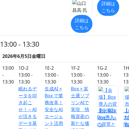
詳細は
こちら
詳細は
こちら
13:00 - 13:30
2026年6月5日金曜日
13:00
1D-2
1E-2
1F-2
1G-2
1H
-
13:00 -
13:00 -
13:00 -
13:00 -
13
13:30
13:30
13:30
13:30
13:30
13
眠れるデ
生成AI ×
Box × 富
ータを叩
Box で業
士通ソブ
き起こ
務改革！
リンAIで
せ！～AI
安全なAI
実現 情
【会場】
【
が活きる
エージェ
報資産の
Box導入
大
データ基
ント活用
新たな価
の背景と
学