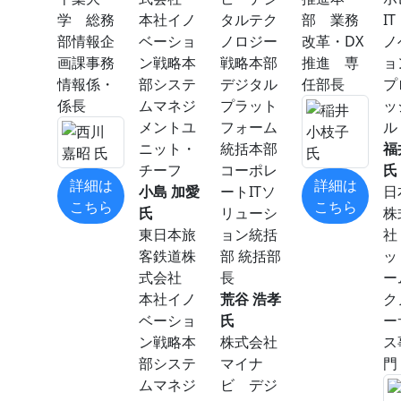
学 総務
本社イノ
タルテク
部 業務
I
部情報企
ベーショ
ノロジー
改革・DX
ノ
画課事務
ン戦略本
戦略本部
推進 専
ョ
情報係・
部システ
デジタル
任部長
プ
係長
ムマネジ
プラット
ッ
メントユ
フォーム
ル
ニット・
統括本部
福
チーフ
コーポレ
氏
詳細は
詳細は
小島 加愛
ートITソ
日
こちら
こちら
氏
リューシ
株
東日本旅
ョン統括
社
客鉄道株
部 統括部
ッ
式会社
長
ー
本社イノ
荒谷 浩孝
ク
ベーショ
氏
ー
ン戦略本
株式会社
ス
部システ
マイナ
門
ムマネジ
ビ デジ