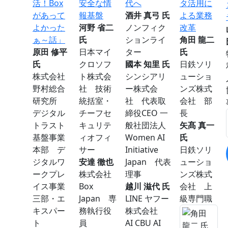
活！Box
安全な情
代へ
タ活用に
があって
報基盤
酒井 真弓 氏
よる業務
よかった
河野 省二
ノンフィク
改革
ぁ～話」
氏
ションライ
角田 龍二
原田 修平
日本マイ
ター
氏
氏
クロソフ
國本 知里 氏
日鉄ソリ
株式会社
ト株式会
シンシアリ
ューショ
野村総合
社 技術
ー株式会
ンズ株式
研究所
統括室・
社 代表取
会社 部
デジタル
チーフセ
締役CEO 一
長
トラスト
キュリテ
般社団法人
矢髙 真一
基盤事業
ィオフィ
Women AI
氏
本部 デ
サー
Initiative
日鉄ソリ
ジタルワ
安達 徹也
Japan 代表
ューショ
ークプレ
株式会社
理事
ンズ株式
イス事業
Box
越川 滋代 氏
会社 上
三部・エ
Japan 専
LINE ヤフー
級専門職
キスパー
務執行役
株式会社
ト
員
AI CBU AI