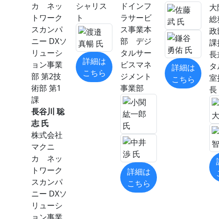
カ ネッ
シャリス
ドインフ
トワーク
ト
ラサービ
総
スカンパ
ス事業本
政
ニー DXソ
部 デジ
課
リューシ
タルサー
長
詳細は
ョン事業
ビスマネ
タ
詳細は
こちら
部 第2技
ジメント
室
こちら
術部 第1
事業部
長
課
長谷川 聡
志 氏
株式会社
マクニ
カ ネッ
トワーク
詳細は
スカンパ
こちら
ニー DXソ
リューシ
ョン事業