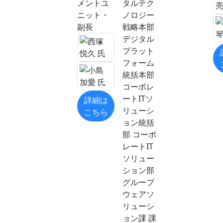
メントユ
タルテク
ニット・
ノロジー
副長
戦略本部
デジタル
プラット
フォーム
統括本部
コーポレ
ートITソ
詳細は
リューシ
こちら
ョン統括
部 コーポ
レートIT
ソリュー
ション部
グループ
ウェアソ
リューシ
ョン課 課