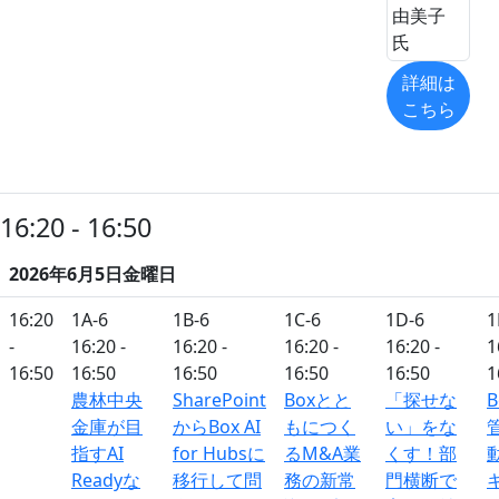
詳細は
こちら
16:20 - 16:50
2026年6月5日金曜日
16:20
1A-6
1B-6
1C-6
1D-6
1
-
16:20 -
16:20 -
16:20 -
16:20 -
1
16:50
16:50
16:50
16:50
16:50
1
農林中央
SharePoint
Boxとと
「探せな
B
金庫が目
からBox AI
もにつく
い」をな
指すAI
for Hubsに
るM&A業
くす！部
Readyな
移行して問
務の新常
門横断で