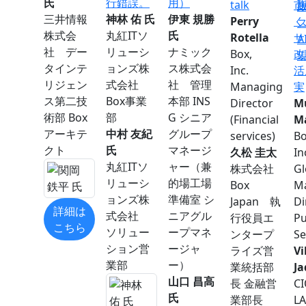
氏
行錯誤。
用）
talk
市
三井情報
神林 佑 氏
伊東 規勝
Perry
く
株式会
丸紅ITソ
氏
Rotella
サ
社 デー
リューシ
ナミック
Box,
改
タインテ
ョンズ株
ス株式会
Inc.
活
リジェン
式会社
社 管理
Managing
実
ス第二技
Box事業
本部 INS
Director
M
術部 Box
部
G シニア
(Financial
M
アーキテ
中村 友紀
グループ
services)
Bo
クト
氏
マネージ
久松 圭太
I
丸紅ITソ
ャー（兼
株式会社
Gl
リューシ
的場工場
Box
M
ョンズ株
準備室 シ
Japan 執
Di
詳細は
式会社
ニアグル
行役員エ
Pu
こちら
ソリュー
ープマネ
ンタープ
Se
ション営
ージャ
ライズ営
V
業部
ー）
業統括部
J
山口 昌高
長 金融営
CI
氏
業部長
L