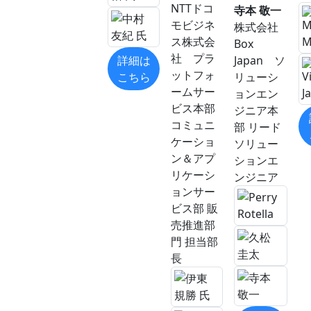
NTTドコ
寺本 敬一
モビジネ
株式会社
ス株式会
Box
社 プラ
詳細は
Japan ソ
ットフォ
こちら
リューシ
ームサー
ョンエン
ビス本部
ジニア本
コミュニ
部 リード
ケーショ
ソリュー
ン＆アプ
ションエ
リケーシ
ンジニア
ョンサー
ビス部 販
売推進部
門 担当部
長