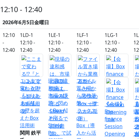
12:10 - 12:40
2026年6月5日金曜日
12:10
1LD-1
1LE-1
1LF-1
1LG-1
1L
-
12:10 -
12:10 -
12:10 -
12:10 -
12
12:40
12:40
12:40
12:40
12:40
12
ここまで
現場の違
ファイル
変わる⁉
和感は、
置き場か
『とりあ
市場の課
ら業務基
えずAI』
題。閃め
盤へ ― ナ
【会場】
【
の壁を超
くBox AI
ミックス
Box
U
えたBox
と守る
の
finance
チ
活用術
Shield
Box（導
Session
ジ
関岡 鉄平
Pro、で試
入から活
Opening
ン