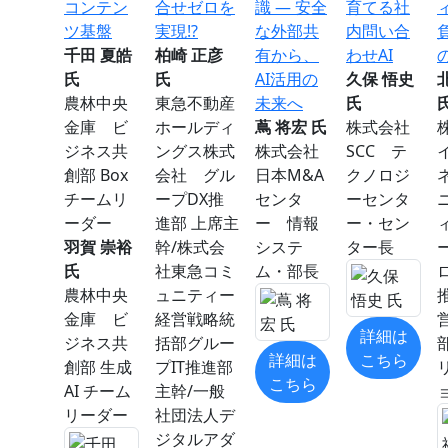
コンテン
合せゼロを
識 ― 安全
育てる社
ツ基盤
実現!?
な外部共
内問い合
千田 夏皓
柏崎 正彦
有から、
わせAI
氏
氏
AI活用の
久保 悟史
農林中央
東急不動産
未来へ
氏
金庫 ビ
ホールディ
蔦 将宏 氏
株式会社
ジネス共
ングス株式
株式会社
SCC テ
創部 Box
会社 グル
日本M&A
クノロジ
チームリ
ープDX推
センタ
ーセンタ
ーダー
進部 上席主
ー 情報
ー・セン
羽賀 崇裕
幹/株式会
システ
ター⾧
氏
社東急コミ
ム・部長
農林中央
ュニティー
金庫 ビ
経営戦略統
詳細は
ジネス共
括部グルー
詳細は
こちら
創部 生成
プIT推進部
こちら
AI チーム
主幹/一般
リーダー
社団法人デ
ジタルアダ