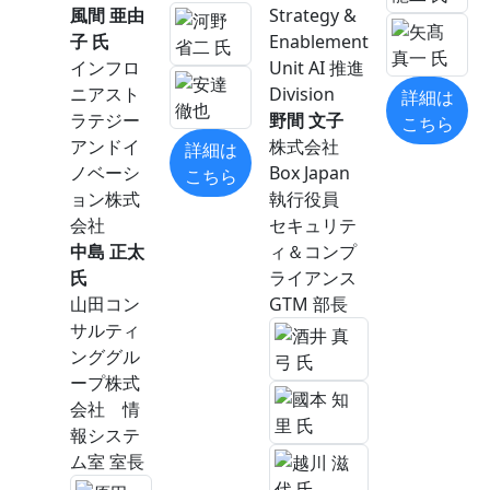
風間 亜由
Strategy &
子 氏
Enablement
インフロ
Unit AI 推進
ニアスト
Division
詳細は
ラテジー
野間 文子
こちら
アンドイ
株式会社
詳細は
ノベーシ
Box Japan
こちら
ョン株式
執行役員
会社
セキュリテ
中島 正太
ィ＆コンプ
氏
ライアンス
山田コン
GTM 部長
サルティ
ンググル
ープ株式
会社 情
報システ
ム室 室長