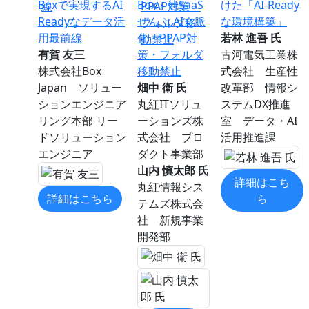
Boxで実現するAI
Box・他SaaS
けた「AI-Ready
Readyなデータ活
ぜんぶ AI文脈
な環境構築」
用最前線
化・PPAP対
若林 進吾 氏
有賀 友三
策・フォルダ
古河電気工業株
株式会社Box
移動禁止
式会社 生産性
Japan ソリュー
畑中 衛 氏
改革部 情報シ
ションエンジニア
丸紅ITソリュ
ステムDX推進
リング本部 リー
ーションズ株
室 データ・AI
ドソリューション
式会社 プロ
活用推進課
エンジニア
ダクト事業部
山内 慎太郎 氏
詳細はこち
丸紅情報シス
詳細はこちら
ら
テムズ株式会
社 新規事業
開発部