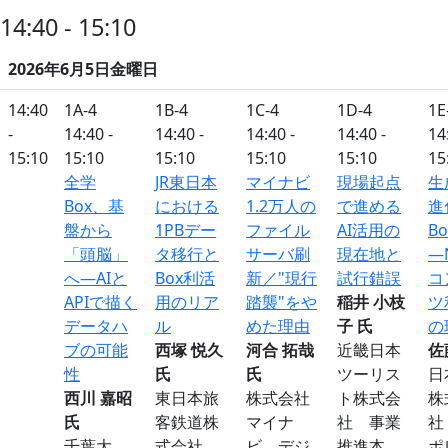
14:40 - 15:10
2026年6月5日金曜日
14:40
1A-4
1B-4
1C-4
1D-4
1E
-
14:40 -
14:40 -
14:40 -
14:40 -
14
15:10
15:10
15:10
15:10
15:10
15
全学
JR東日本
マイナビ
現場起点
生
Box、基
における
1.2万人の
で進める
進
盤から
1PBデー
ファイル
AI活用の
Bo
「頭脳」
タ移行と
サーバ刷
現在地と
―
へ―AIと
Box利活
新／"現行
試行錯誤
コ
APIで描く
用のリア
踏襲"をや
稲井 小枝
ツ
データハ
ル
めた理由
子 氏
の
ブの可能
西塚 悦久
河合 拓哉
近畿日本
佐
性
氏
氏
ツーリス
日
西川 嘉昭
東日本旅
株式会社
ト株式会
株
氏
客鉄道株
マイナ
社 事業
社
千葉大
式会社
ビ デジ
推進本
ポ