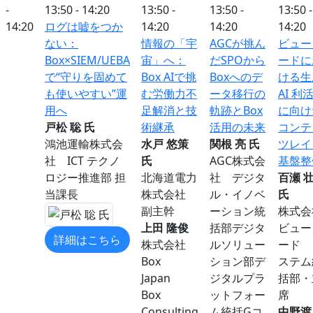
-
13:50 - 14:20
13:50 -
13:50 -
13:50 -
14:20
ログは嘘をつか
14:20
14:20
14:20
ない：
情報の「宇
AGCが挑ん
ビュー
Box×SIEM/UEBA
宙」へ：
だSPOから
ードに
で“守りを固めて
Box AIで挑
Boxへのデ
ける生
も使いやすい”運
む労働力不
ータ移行の
AI 利
用へ
足解消と技
軌跡とBox
に向け
戸松 聡 氏
術継承
活用の未来
コンテ
鴻池運輸株式会
水戸 悠策
関根 亮 氏
ツレイ
社 ICT テクノ
氏
AGC株式会
基盤整
ロジー推進部 担
北海道電力
社 デジタ
百瀬 
当課長
株式会社
ル・イノベ
氏
副主幹
ーション統
株式会
上田 隆俊
括部デジタ
ビュー
詳細はこちら
株式会社
ルソリュー
ード 
Box
ション部デ
ステム
Japan
ジタルプラ
括部・
Box
ットフォー
席
Consulting
ム統括Gコ
中野渡