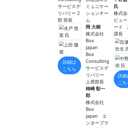
サービスデ
ミュニケー
氏
リバリー 2
ションチー
株式会
部 部長
ム
ビュー
岡 大樹
ード 
株式会社
課長
Box
Japan
Box
Consulting
詳細は
サービスデ
こちら
リバリー
詳細
上席部長
こち
柿崎 彰一
郎
株式会社
Box
Japan エ
ンタープラ