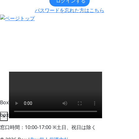
ログインする
パスワードを忘れた方はこちら
BoxWorks Tokyo + Osaka 来場者事務局
box-info_registration@event-admin.jp
×
窓口時間：10:00-17:00 ※土日、祝日は除く