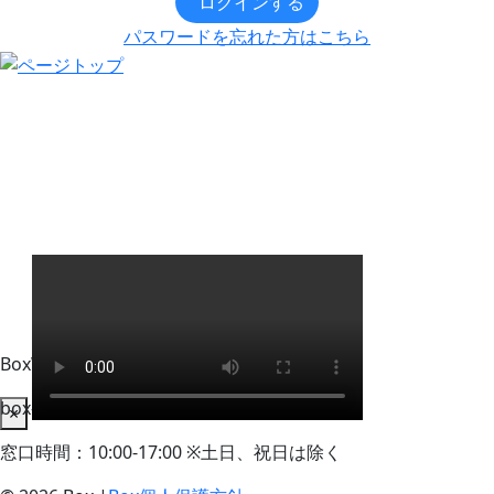
ログインする
パスワードを忘れた方はこちら
BoxWorks Tokyo + Osaka 来場者事務局
box-info_registration@event-admin.jp
×
窓口時間：10:00-17:00 ※土日、祝日は除く