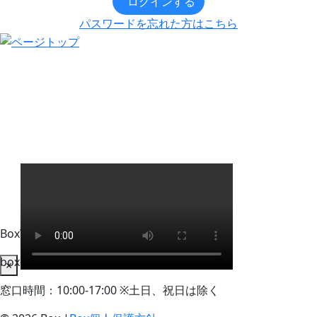
ログインする
パスワードを忘れた方はこちら
BoxWorks Tokyo + Osaka 来場者事務局
box-info_registration@event-admin.jp
×
窓口時間：10:00-17:00 ※土日、祝日は除く