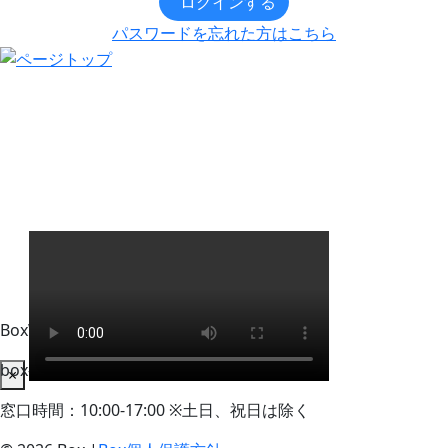
ログインする
パスワードを忘れた方はこちら
BoxWorks Tokyo + Osaka 来場者事務局
box-info_registration@event-admin.jp
×
窓口時間：10:00-17:00 ※土日、祝日は除く