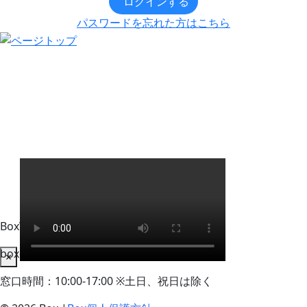
ログインする
パスワードを忘れた方はこちら
BoxWorks Tokyo + Osaka 来場者事務局
box-info_registration@event-admin.jp
×
窓口時間：10:00-17:00 ※土日、祝日は除く