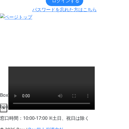
ログインする
パスワードを忘れた方はこちら
BoxWorks Tokyo + Osaka 来場者事務局
box-info_registration@event-admin.jp
×
窓口時間：10:00-17:00 ※土日、祝日は除く