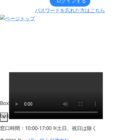
ログインする
パスワードを忘れた方はこちら
BoxWorks Tokyo + Osaka 来場者事務局
box-info_registration@event-admin.jp
×
窓口時間：10:00-17:00 ※土日、祝日は除く