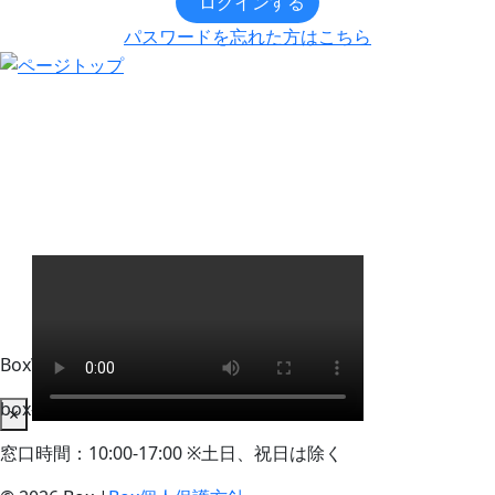
ログインする
パスワードを忘れた方はこちら
BoxWorks Tokyo + Osaka 来場者事務局
box-info_registration@event-admin.jp
×
窓口時間：10:00-17:00 ※土日、祝日は除く