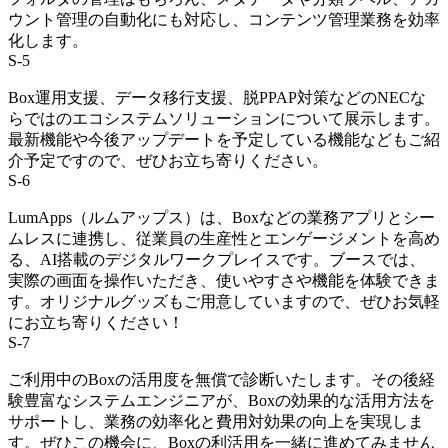
ウント管理の自動化にも対応し、コンテンツ管理業務を効率
化します。
S-5
Box運用支援、データ移行支援、脱PPAP対策などのNECな
らではのエコシステムソリューションについて展示します。
最新機能や今後アップデートを予定している機能などもご紹
介予定ですので、ぜひお立ち寄りください。
S-6
LumApps（ルムアップス）は、Boxなどの業務アプリとシー
ムレスに連携し、従業員の生産性とエンゲージメントを高め
る、AI搭載のデジタルワークプレイスです。ブースでは、
実際の画面を操作いただき、使いやすさや機能を体験できま
す。オリジナルグッズもご用意していますので、ぜひお気軽
にお立ち寄りください！
S-7
ご利用中のBoxの活用度を無償で診断いたします。その後経
験豊富なシステムエンジニアが、Boxの効果的な活用方法を
サポートし、業務の効率化と費用対効果の向上を実現しま
す。ぜひこの機会に、Boxの利活用を一緒に進めてみません