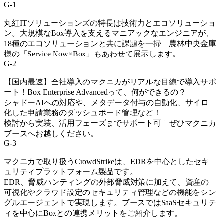
G-1
丸紅ITソリューションズの特長は技術力とエコソリューショ
ン。大規模なBox導入を支えるマニアックなエンジニアが、
18種のエコソリューションと共に課題を一掃！農林中央金庫
様の「Service Now×Box」もあわせて展示します。
G-2
【国内最速】全社導入のマクニカがリアルな目線で導入サポ
ート！Box Enterprise Advancedって、何ができるの？
シャドーAIへの対応や、メタデータ付与の自動化、サイロ
化した申請業務のダッシュボード管理など！
検討から実装、活用フェーズまでサポート可！ぜひマクニカ
ブースへお越しください。
G-3
マクニカで取り扱うCrowdStrikeは、EDRを中心としたセキ
ュリティプラットフォーム製品です。
EDR、脅威ハンティングの外部脅威対策に加えて、資産の
可視化やクラウド設定のセキュリティ管理などの機能をシン
グルエージェントで実現します。ブースではSaaSセキュリテ
ィを中心にBoxとの連携メリットをご紹介します。