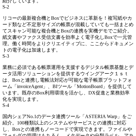
紹介しています。
S-2
リコーの最新複合機とBoxでビジネスに革新を！複写紙やカ
ード類など不定形サイズの帳票が混載していても一括まとめ
てスキャン可能な複合機とBoxの連携を実機デモでご紹介。
紙文書やファクス受信文書を効率よく電子化しBoxで一元管
理。働く時間をよりクリエイティブに、ここからドキュメン
トの電子化は加速します。
S-3
業務に必須である帳票運用を支援するデジタル帳票基盤とデ
ータ活用ソリューションを提供するウイングアーク１ｓｔ
は、Boxと連携し電帳法対応が可能な電子帳票プラットフォ
ーム「invoiceAgent」、BIツール「MotionBoard」を提供して
います。既存のBox利用環境を活かし、DX促進と業務効率
化を実現します。
S-4
国内シェアNo.1のデータ連携ツール「ASTERIA Warp」をご
紹介。100種類以上のシステムやサービスとの連携に対応
し、Boxとの連携もノーコードで実現できます。ファイルや
フォルダの管理はもちろん、メタデータや分類ラベル、アカ