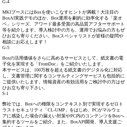
G-4
MKIブースにはBoxを使いこなすヒントが満載！大注目の
BoxAI実践デモのほか、Box運用を劇的に効率化する「楽オ
ペ」シリーズ、アワード最多受賞の高品質アフターサポート
等を紹介します。導入検討中の方も、運用でお悩みの方もぜ
ひお立ち寄りください。Boxスペシャリストが皆様の疑問や
相談にお応えします！
G-5
Boxの活用価値をさらに高めるサービスとして、紙文書の電
子化を実現する「FromDoc」をご紹介いたします。
本サービスは、100万枚を超える紙文書のデジタル化に対応
し、文書管理に関するコンサルティングサービスも包括的に
ご提供いたします。情報資産の有効活用をご検討中の方はぜ
ひお立ち寄り下さい。
S-1
弊社では、Boxへの権限をコンテキスト別で実現するゼロト
ラストセキュリティ「CL-UMP」をはじめ、PCがマルウェ
アに感染した場合の漏えい対策やPC内のコンテンツをBoxへ
集約するツールをご紹介。また、BoxAPI開発、導入支援ご