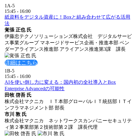
1A-5
15:45 - 16:00
紙資料をデジタル資産に！Boxと組み合わせて広がる活用
法
覚張 正也 氏
伊藤忠テクノソリューションズ株式会社 デジタルサービ
ス事業グループ マネージドサービス企画・推進本部 ベン
ダーアライアンス推進部 アライアンス推進第3課 課長
詳細はこちら
1B-5
15:45 - 16:00
AIを使い倒し力に変える：国内初の全社導入とBox
Enterprise Advancedの可能性
田牧 啓吾 氏
株式会社マクニカ ＩＴ本部グローバルＩＴ統括部ＩＴイ
ンフラマネジメント部 部長
市川 敦 氏
株式会社マクニカ ネットワークスカンパニーセキュリテ
ィ第２事業部第２技術部第２課 課長代理